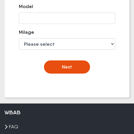
Model
Milage
Next
WBAB
FAQ