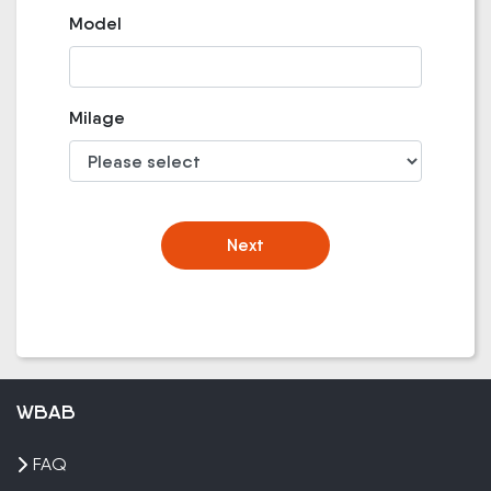
Model
Milage
Next
WBAB
FAQ